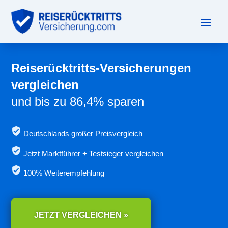
Reiserücktritts-Versicherungen
vergleichen
und bis zu 86,4% sparen
Deutschlands großer Preisvergleich
Jetzt
Marktführer + Testsieger vergleichen
100% Weiterempfehlung
JETZT VERGLEICHEN »