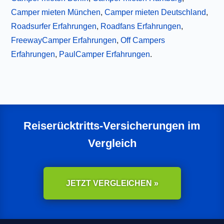
Camper mieten München
,
Camper mieten Deutschland
,
Roadsurfer Erfahrungen
,
Roadfans Erfahrungen
,
FreewayCamper Erfahrungen
,
Off Campers
Erfahrungen
,
PaulCamper Erfahrungen
.
Reiserücktritts-Versicherungen im
Vergleich
JETZT VERGLEICHEN »