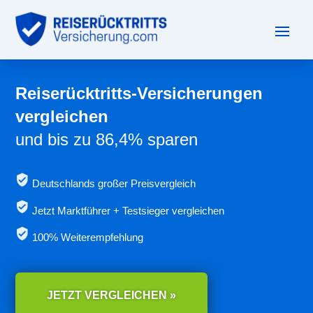
Reiserücktritts-Versicherungen
vergleichen
und bis zu 86,4% sparen
Deutschlands großer Preisvergleich
Jetzt
Marktführer + Testsieger vergleichen
100% Weiterempfehlung
JETZT VERGLEICHEN »