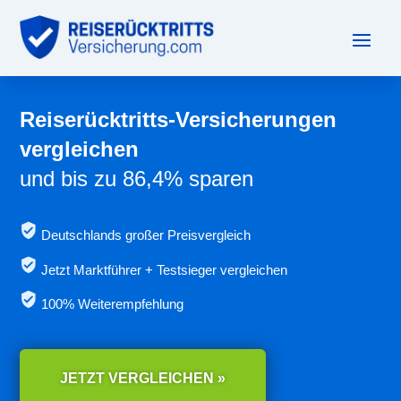
Reiserücktritts-Versicherungen
vergleichen
und bis zu 86,4% sparen
Deutschlands großer Preisvergleich
Jetzt
Marktführer + Testsieger vergleichen
100% Weiterempfehlung
JETZT VERGLEICHEN »