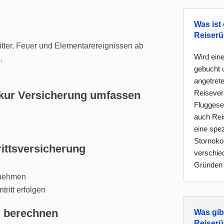
Was ist 
Reiserü
tter, Feuer und Elementarereignissen ab
Wird eine
.
gebucht 
angetret
Reisevera
rkur Versicherung umfassen
Fluggesel
auch Reis
eine spez
Stornokos
ittsversicherung
verschie
Gründen 
unehmen
ritt erfolgen
n berechnen
Was gib
Reiserü