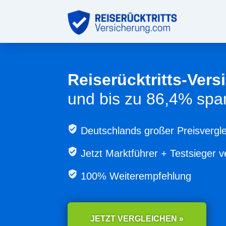
Reiserücktritts-Ver
und bis zu 86,4% spa
Deutschlands großer Preisvergle
Jetzt
Marktführer + Testsieger v
100% Weiterempfehlung
JETZT VERGLEICHEN »