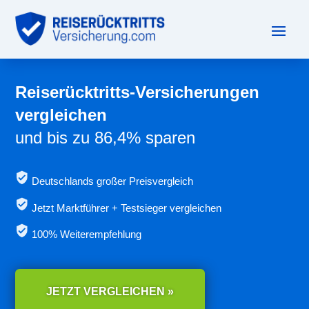
Reiserücktritts-Versicherungen
vergleichen
und bis zu 86,4% sparen
Deutschlands großer Preisvergleich
Jetzt
Marktführer + Testsieger vergleichen
100% Weiterempfehlung
JETZT VERGLEICHEN »