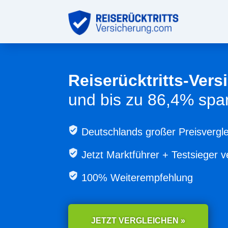
Reiserücktritts-Ver
und bis zu 86,4% spa
Deutschlands großer Preisvergle
Jetzt
Marktführer + Testsieger v
100% Weiterempfehlung
JETZT VERGLEICHEN »