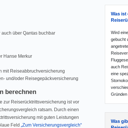
Was ist 
Reiserü
Wird eine
ur auch über Qantas buchbar
gebucht 
angetret
Reisevera
der Hanse Merkur
Fluggesel
auch Reis
on mit Reiseabbruchversicherung
eine spez
en- und/oder Reisegepäckversicherung
Stornokos
verschie
en berechnen
Gründen 
 zur Reiserücktrittsversicherung ist vor
icherungsvergleich ratsam. Durch einen
trittsversicherung mit guten Leistungen
Was gib
blaue Feld
„Zum Versicherungsvergleich“
Reiserü