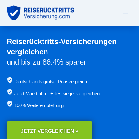
Reiserücktritts-Versicherungen
vergleichen
und bis zu 86,4% sparen
Deutschlands großer Preisvergleich
Jetzt
Marktführer + Testsieger vergleichen
100% Weiterempfehlung
JETZT VERGLEICHEN »