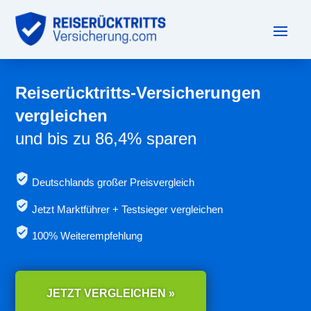
Reiserücktritts-Versicherungen
vergleichen
und bis zu 86,4% sparen
Deutschlands großer Preisvergleich
Jetzt
Marktführer + Testsieger vergleichen
100% Weiterempfehlung
JETZT VERGLEICHEN »