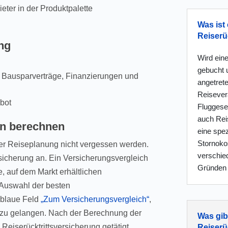
ieter in der Produktpalette
Was ist 
Reiserü
ng
Wird eine
gebucht 
 Bausparverträge, Finanzierungen und
angetret
Reisevera
ebot
Fluggesel
auch Reis
en berechnen
eine spez
Stornokos
 der Reiseplanung nicht vergessen werden.
verschie
rsicherung an. Ein Versicherungsvergleich
Gründen 
e, auf dem Markt erhältlichen
 Auswahl der besten
s blaue Feld
„Zum Versicherungsvergleich“
,
r zu gelangen. Nach der Berechnung der
Was gib
Reiserücktrittsversicherung getätigt
Reiserü