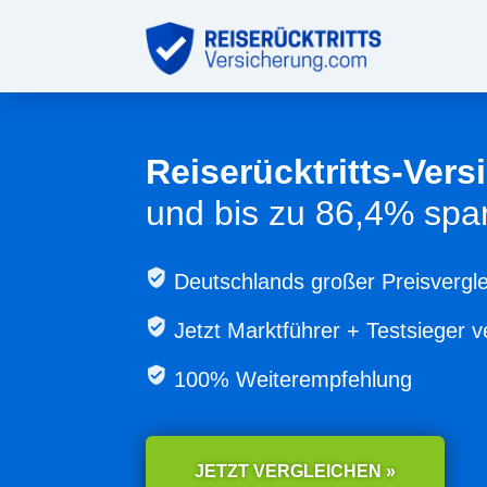
Reiserücktritts-Ver
und bis zu 86,4% spa
Deutschlands großer Preisvergle
Jetzt
Marktführer + Testsieger v
100% Weiterempfehlung
JETZT VERGLEICHEN »