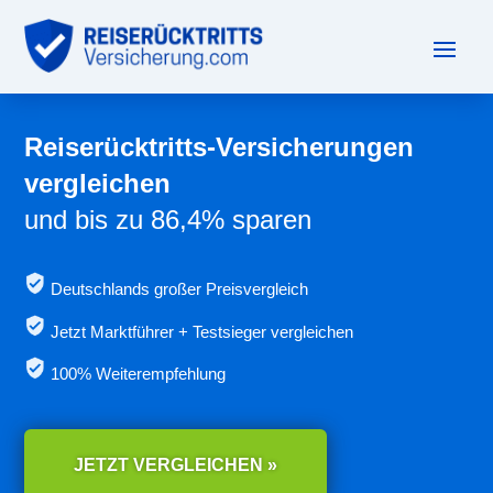
Reiserücktritts-Versicherungen
vergleichen
und bis zu 86,4% sparen
Deutschlands großer Preisvergleich
Jetzt
Marktführer + Testsieger vergleichen
100% Weiterempfehlung
JETZT VERGLEICHEN »