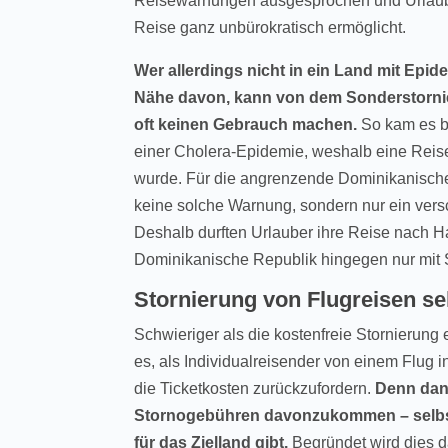
Reisewarnungen ausgesprochen und Urlaub
Reise ganz unbürokratisch ermöglicht.
Wer allerdings nicht in ein Land mit Epide
Nähe davon, kann von dem Sonderstorni
oft keinen Gebrauch machen.
So kam es be
einer Cholera-Epidemie, weshalb eine Rei
wurde. Für die angrenzende Dominikanisch
keine solche Warnung, sondern nur ein vers
Deshalb durften Urlauber ihre Reise nach Hai
Dominikanische Republik hingegen nur mit
Stornierung von Flugreisen s
Schwieriger als die kostenfreie Stornierung 
es, als Individualreisender von einem Flug 
die Ticketkosten zurückzufordern.
Denn dann
Stornogebühren davonzukommen – selbst 
für das Zielland gibt.
Begründet wird dies da