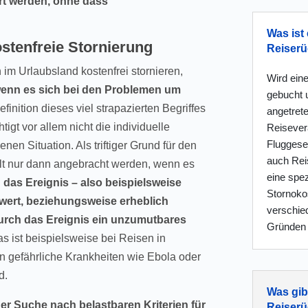
hrt werden, ohne dass
Was ist 
ostenfreie Stornierung
Reiserü
 im Urlaubsland kostenfrei stornieren,
Wird eine
enn es sich bei den Problemen um
gebucht 
finition dieses viel strapazierten Begriffes
angetret
htigt vor allem nicht die individuelle
Reisevera
Fluggesel
n Situation. Als triftiger Grund für den
auch Reis
lt nur dann angebracht werden, wenn es
eine spez
 das Ereignis – also beispielsweise
Stornokos
wert, beziehungsweise erheblich
verschie
urch das Ereignis ein unzumutbares
Gründen 
s ist beispielsweise bei Reisen in
n gefährliche Krankheiten wie Ebola oder
d.
Was gib
der Suche nach belastbaren Kriterien für
Reiserü