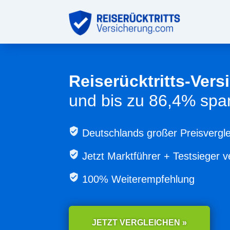
Reiserücktritts-Ver
und bis zu 86,4% spa
Deutschlands großer Preisvergle
Jetzt
Marktführer + Testsieger v
100% Weiterempfehlung
JETZT VERGLEICHEN »