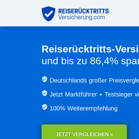
Reiserücktritts-Ver
und bis zu 86,4% spa
Deutschlands großer Preisvergle
Jetzt
Marktführer + Testsieger v
100% Weiterempfehlung
JETZT VERGLEICHEN »