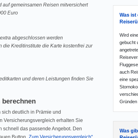
d auf gemeinsamen Reisen mitversichert
000 Euro
Was ist 
Reiserü
Wird eine
t extra abgeschlossen werden
gebucht 
ie Kreditinstitute die Karte kostenfrei zur
angetret
Reisevera
Fluggesel
auch Reis
editkarten und deren Leistungen finden Sie
eine spez
Stornokos
verschie
n berechnen
Gründen 
 sich deutlich in Prämie und
n Versicherungsvergleich erhalten Sie
den schnell das passende Angebot. Den
Was gib
lauen Button
„Zum Versicherungsvergleich“
.
Reiserü