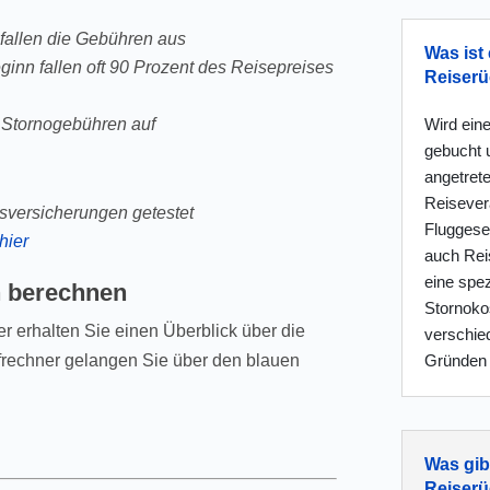
r fallen die Gebühren aus
Was ist 
ginn fallen oft 90 Prozent des Reisepreises
Reiserü
Wird eine
e Stornogebühren auf
gebucht 
angetret
Reisevera
tsversicherungen getestet
Fluggesel
hier
auch Reis
eine spez
n berechnen
Stornokos
r erhalten Sie einen Überblick über die
verschie
Gründen 
ifrechner gelangen Sie über den blauen
Was gib
Reiserü