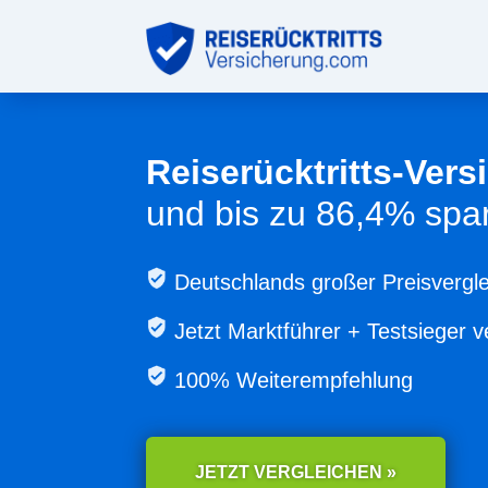
Reiserücktritts-Ver
und bis zu 86,4% spa
Deutschlands großer Preisvergle
Jetzt
Marktführer + Testsieger v
100% Weiterempfehlung
JETZT VERGLEICHEN »