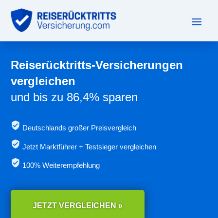
Reiserücktritts-Versicherungen
vergleichen
und bis zu 86,4% sparen
Deutschlands großer Preisvergleich
Jetzt
Marktführer + Testsieger vergleichen
100% Weiterempfehlung
JETZT VERGLEICHEN »