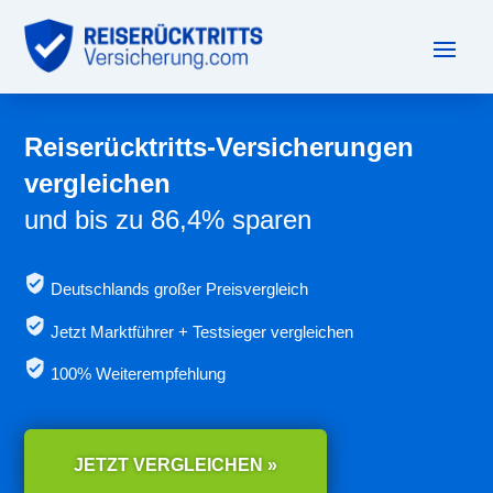
Reiserücktritts-Versicherungen
vergleichen
und bis zu 86,4% sparen
Deutschlands großer Preisvergleich
Jetzt
Marktführer + Testsieger vergleichen
100% Weiterempfehlung
JETZT VERGLEICHEN »