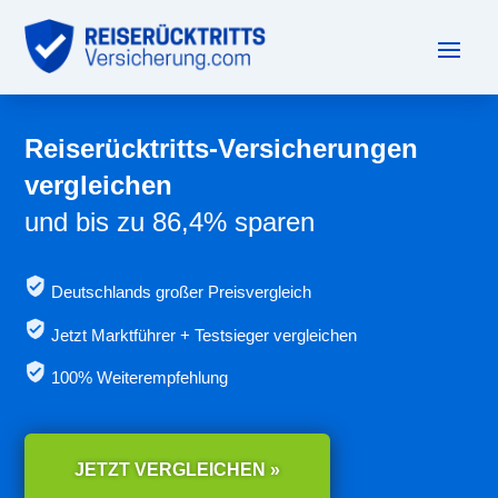
Reiserücktritts-Versicherungen
vergleichen
und bis zu 86,4% sparen
Deutschlands großer Preisvergleich
Jetzt
Marktführer + Testsieger vergleichen
100% Weiterempfehlung
JETZT VERGLEICHEN »