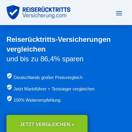
Reiserücktritts-Versicherungen
vergleichen
und bis zu 86,4% sparen
Deutschlands großer Preisvergleich
Jetzt
Marktführer + Testsieger vergleichen
100% Weiterempfehlung
JETZT VERGLEICHEN »