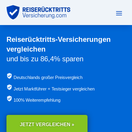
Reiserücktritts-Versicherungen
vergleichen
und bis zu 86,4% sparen
Deutschlands großer Preisvergleich
Jetzt
Marktführer + Testsieger vergleichen
100% Weiterempfehlung
JETZT VERGLEICHEN »