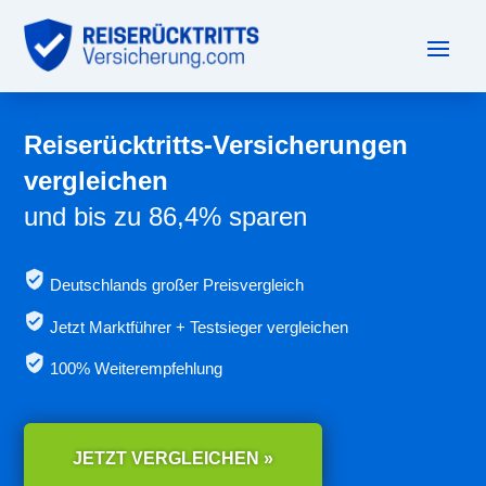
Reiserücktritts-Versicherungen
vergleichen
und bis zu 86,4% sparen
Deutschlands großer Preisvergleich
Jetzt
Marktführer + Testsieger vergleichen
100% Weiterempfehlung
JETZT VERGLEICHEN »